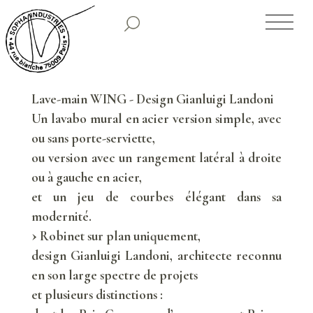
SOPHA INDUSTRIES
NOS CLASSIQUES
Lave-main WING - Design Gianluigi Landoni
NOS COLLECTIONS PREMIUM
Un lavabo mural en acier version simple, avec
ou sans porte-serviette,
ou version avec un rangement latéral à droite
TIRAGES LIMITÉS
ou à gauche en acier,
et un jeu de courbes élégant dans sa
SHOWROOM
modernité.
Robinet sur plan uniquement,
HISTORIQUE
design Gianluigi Landoni, architecte reconnu
en son large spectre de projets
et plusieurs distinctions :
PARUTIONS