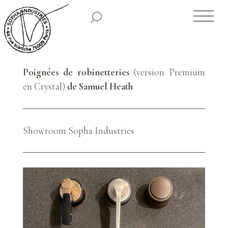
SOPHA INDUSTRIES
NOS CLASSIQUES
Poignées de robinetteries
(version Premium
NOS COLLECTIONS PREMIUM
en Crystal)
de Samuel Heath
TIRAGES LIMITÉS
Showroom Sopha Industries
SHOWROOM
HISTORIQUE
PARUTIONS